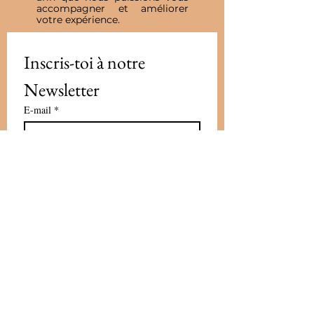
accompagner et améliorer
votre expérience.
Inscris-toi à notre 
Newsletter
E-mail
*
Valider
J'accepte de recevoir vos e-mails et 
confirme avoir pris connaissance 
de votre politique de 
confidentialité et mentions légales.
Vous pouvez vous désinscrire à 
tout moment en cliquant sur le lien 
présent dans nos emails
*