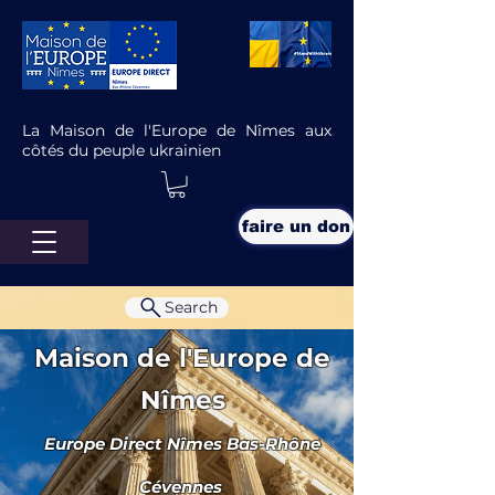
La Maison de l'Europe de Nîmes aux
côtés du peuple ukrainien
faire un don
Search
Maison de l'Europe de
Nîmes
Europe Direct Nîmes Bas-Rhône
Bienvenue au Paradis de l’huile
d’olive
Cévennes