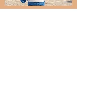
Accessibilité et inclusion
Coordonnées
♿️ Locaux accessibles aux personnes en
situation de handicap
Nous nous engageons à
rendre ce site accessible à
toutes et à tous, y compris aux
personnes en situation de
handicap.
Si vous rencontrez une
difficulté d’accès à un contenu
ou à une fonctionnalité,
n’hésitez pas à nous contacter
afin que nous puissions vous
accompagner et améliorer
votre expérience.
Inscris-toi à notre 