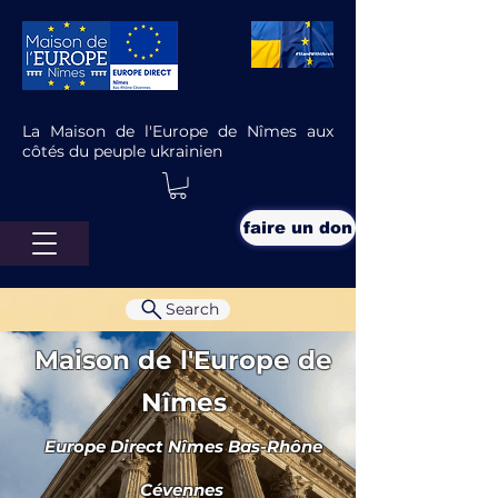
La Maison de l'Europe de Nîmes aux
côtés du peuple ukrainien
faire un don
Search
Maison de l'Europe de
Nîmes
Europe Direct Nîmes Bas-Rhône
Boussole des jeunes : l’outil qui
permet aux jeunes de trouver
Cévennes