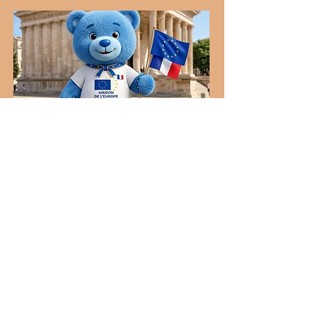
Accessibilité et inclusion
Coordonnées
♿️ Locaux accessibles aux personnes en
situation de handicap
Nous nous engageons à
rendre ce site accessible à
toutes et à tous, y compris aux
personnes en situation de
handicap.
Si vous rencontrez une
difficulté d’accès à un contenu
ou à une fonctionnalité,