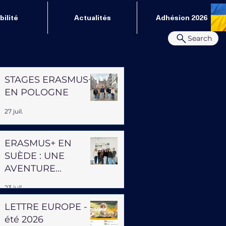
ilité
Actualités
Adhésion 2026
Search
STAGES ERASMUS+
EN POLOGNE
27 juil.
ERASMUS+ EN
SUÈDE : UNE
AVENTURE
PROFESSIONNELLE
23 juil.
ET HUMAINE
LETTRE EUROPE -
été 2026