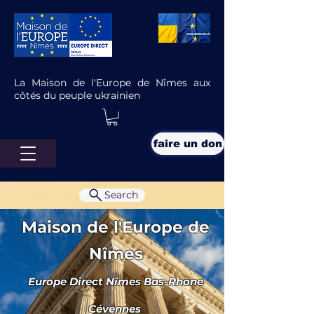
La Maison de l'Europe de Nîmes aux
côtés du peuple ukrainien
faire un don
Search
Maison de l'Europe de
Nîmes
Europe Direct Nîmes Bas-Rhône
🌍 Les Jumelages en Europe :
Des Liens qui Rapprochent, des
Cévennes