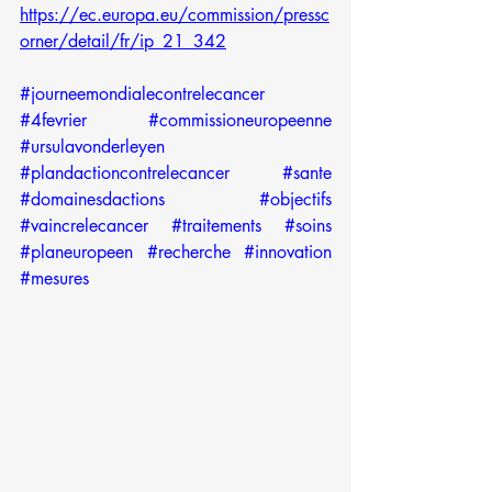
https://ec.europa.eu/commission/pressc
orner/detail/fr/ip_21_342
#journeemondialecontrelecancer
#4fevrier
#commissioneuropeenne
#ursulavonderleyen
#plandactioncontrelecancer
#sante
#domainesdactions
#objectifs
#vaincrelecancer
#traitements
#soins
#planeuropeen
#recherche
#innovation
#mesures