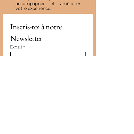
accompagner et améliorer
votre expérience.
Inscris-toi à notre 
Newsletter
E-mail
*
Valider
J'accepte de recevoir vos e-mails et 
confirme avoir pris connaissance 
de votre politique de 
confidentialité et mentions légales.
Vous pouvez vous désinscrire à 
tout moment en cliquant sur le lien 
présent dans nos emails
*