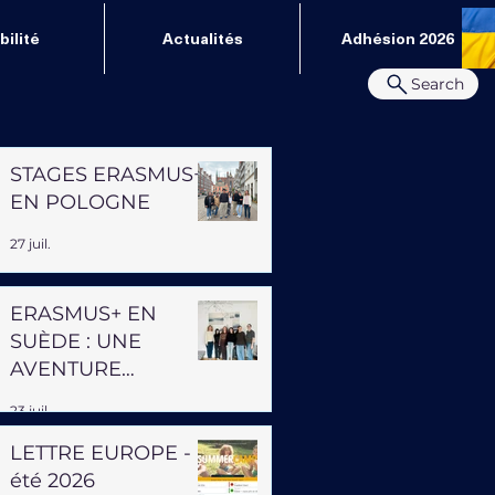
ilité
Actualités
Adhésion 2026
Search
STAGES ERASMUS+
EN POLOGNE
27 juil.
ERASMUS+ EN
SUÈDE : UNE
AVENTURE
PROFESSIONNELLE
23 juil.
ET HUMAINE
LETTRE EUROPE -
été 2026