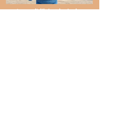
Accessibilité et inclusion
Coordonnées
♿️ Locaux accessibles aux personnes en
situation de handicap
Nous nous engageons à
rendre ce site accessible à
toutes et à tous, y compris aux
personnes en situation de
handicap.
Si vous rencontrez une
difficulté d’accès à un contenu
ou à une fonctionnalité,
n’hésitez pas à nous contacter
afin que nous puissions vous
accompagner et améliorer
votre expérience.
Inscris-toi à notre 
Newsletter