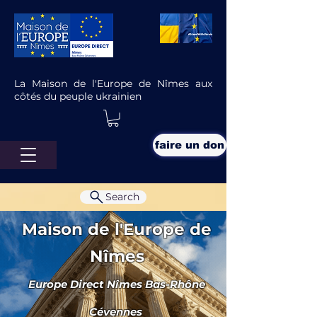
La Maison de l'Europe de Nîmes aux
côtés du peuple ukrainien
faire un don
Search
Maison de l'Europe de
Nîmes
Europe Direct Nîmes Bas-Rhône
Bonnes ou mauvaises nouvelles ?
Cévennes