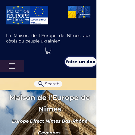
La Maison de l'Europe de Nîmes aux
côtés du peuple ukrainien
faire un don
Search
Maison de l'Europe de
Nîmes
Europe Direct Nîmes Bas-Rhône
D.M.A. D.S.A. Quezako ?
Cévennes