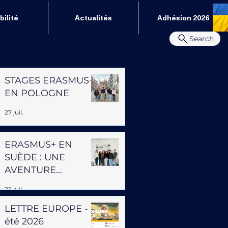
ilité
Actualités
Adhésion 2026
Search
STAGES ERASMUS+
EN POLOGNE
27 juil.
ERASMUS+ EN
SUÈDE : UNE
AVENTURE
PROFESSIONNELLE
23 juil.
ET HUMAINE
LETTRE EUROPE -
été 2026