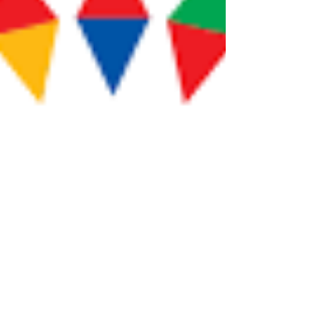
de s’engager sur une activité de solidarité en
France et en Europe. Ces jeunes bénéficient
d'un accompagnement une fois arrivés en
France (logement, bourse de vie, formation de
langue, etc.). Les volontaires européens qu