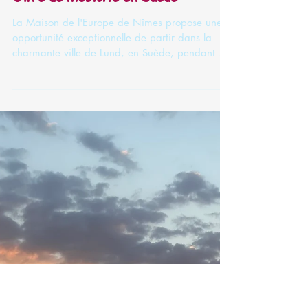
Offre de mobilité en Suède
La Maison de l'Europe de Nîmes propose une
opportunité exceptionnelle de partir dans la
charmante ville de Lund, en Suède, pendant 4
mois pour y effectuer un stage professionnel
Erasmus +. Nous disposons de 4 bourses pour
cette mobilité et nous recherchons : Jeunes entre
18 et 25 ans inscrits à une Mission Locale de la
région Occitanie et à Pôle Emploi, Personnes
matures et assez autonomes, prêts à partir à
l'étranger pour une longue période. Jeunes
motivés pour découvrir la