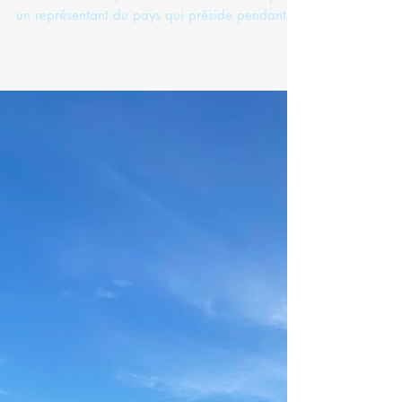
l’ambassadeur de République
tchèque en France
La Maison de l’Europe de Nîmes et le
Mouvement européen du Gard invitent toujours
un représentant du pays qui préside pendant 6
mois le Conseil de l’UE à venir présenter le
bilan de ces 6 mois. Depuis le 1er juillet ce
pays est la République tchèque, qui a pris le
relais de la France et passera le relais à la
Suède le 31 décembre. Nous avons eu la
chance de pouvoir profiter d’un passage dans
le sud de la France de Monsieur Michal
FLEISCHMANN, ambassadeur de la
République tch