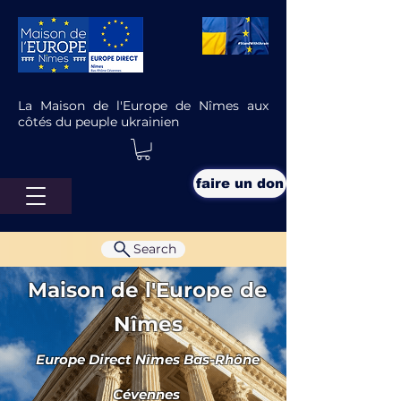
La Maison de l'Europe de Nîmes aux
côtés du peuple ukrainien
faire un don
Search
Maison de l'Europe de
Nîmes
Europe Direct Nîmes Bas-Rhône
à l'affiche
Cévennes