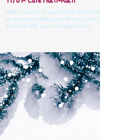
17/01- Café Multi-Kulti
Hallo ! Le mardi 17 janvier CAFE MULTI KULTI,
on va explorer l'Allemagne ! RDV au Café Olive
à partir de 18h, pour un voyage haut en
couleurs ! L'entrée est libre, vous pouvez
commander une boisson et monter au 1er étage
où les 3 pays vous attendent!